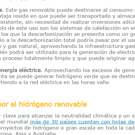
s
. Este gas renovable puede destinarse al consumo 
ntaja reside en que puede ser transportado y almac
xistente, sin necesidad de realizar inversiones adic
lo de este uso son los sistemas de calefacción en e
 los que la descarbonización se presenta como un gr
o a la descarbonización total podría pasar por el 
 y gas natural, aprovechando la infraestructura gasi
én podrá ser utilizado para la generación de electri
 proceso totalmente limpio y que puede originar agu
nergía eléctrica
. Aprovechando los excesos de gener
nta se puede generar hidrógeno verde que se destin
rtiendo a la red eléctrica en las horas valle.
or el hidrógeno renovable
 clave para alcanzar la neutralidad climática y un 
vel mundial
más de 30 países cuentan con hojas de
royectos de hidrógeno a gran escala en toda la cad
opa, Asia y Australia.