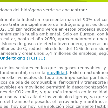
aciones del hidrógeno verde se encuentran:
almente la industria representa más del 90% del c
o se trata principalmente de hidrógeno gris, es decir
2. Utilizar hidrógeno verde en estos procesos sup
minimizar la huella ambiental. Solo en Europa, con l
n evitar, hasta el año 2050, aproximadamente unas
isiones de gases de efecto invernadero, generar un
billones de €, reducir alrededor del 15% de emision
carretera y crear unos 5,4 millones de empleos, se
 Undertaking (FCH JU)
.
o de los sectores en los que los gases renovables- y
 fundamental, es en la
movilidad
. Existen actualme
sarrollar vehículos de todo tipo impulsados por hidr
icos de pila de combustible, ferrocarril y transporte 
novables
en movilidad permitirá la descarbonización
es de CO2 emite, y que más impacta en la calidad 
u uso va más allá de los vehículos ligeros, ya que v
n del transporte pesado, el ferroviario y marítimo, s
no es, hoy por hoy, una solución técnicamente factibl