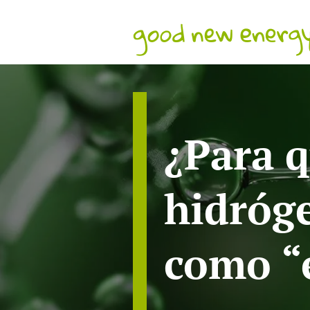
¿Para q
hidróge
como “e