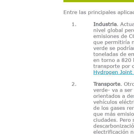
Entre las principales aplic
Industria
. Actu
nivel global per
emisiones de CO
que permitiría 
verde se podría
toneladas de em
en torno a 820 
transporte por 
Hydrogen Joint
–
Transporte
. Otr
verde- va a ser
orientados a de
vehículos eléctr
de los
gases re
que más emision
ciudades. Pero s
descarbonizació
electrificación 