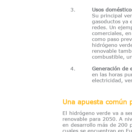
–
Usos doméstico
Su principal ve
gasoductos ya e
redes. Un ejemp
comerciales, en
como paso previ
hidrógeno verde
renovable tambi
combustible, un
–
Generación de e
en las horas pu
electricidad, ve
–
Una apuesta común p
El hidrógeno verde va a ser
renovable para 2050. A ni
en desarrollo más de 200 p
cuales se encuentran en Eur