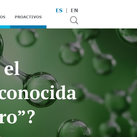
ES
EN
OS
PROACTIVOS
 el
 conocida
ro”?