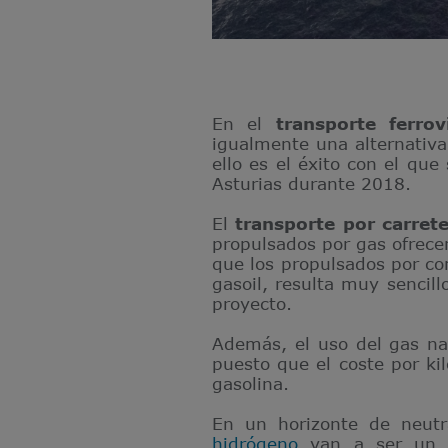
En el
transporte ferrov
igualmente una alternativa
ello es el éxito con el que
Asturias durante 2018.
El
transporte por carret
propulsados por gas ofrec
que los propulsados por com
gasoil, resulta muy sencil
proyecto.
Además, el uso del gas na
puesto que el coste por k
gasolina.
En un horizonte de neut
hidrógeno
van a ser un ve