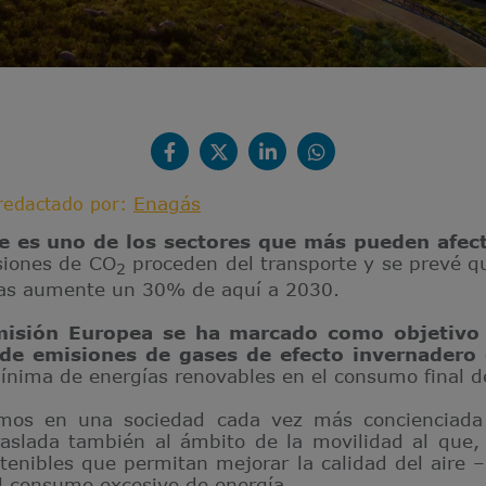
Enagás
redactado por:
te es uno de los sectores que más pueden afec
siones de CO
proceden del transporte y se prevé q
2
ías aumente un 30% de aquí a 2030.
isión Europea se ha marcado como objetivo 
de emisiones de gases de efecto invernadero
ínima de energías renovables en el consumo final d
os en una sociedad cada vez más concienciada 
aslada también al ámbito de la movilidad al que,
tenibles que permitan mejorar la calidad del aire 
el consumo excesivo de energía.