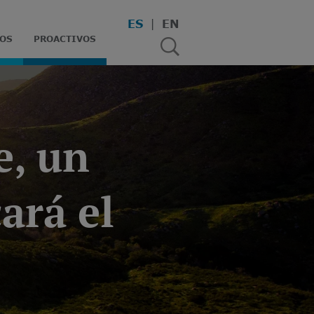
ES
EN
OS
PROACTIVOS
e, un
ará el