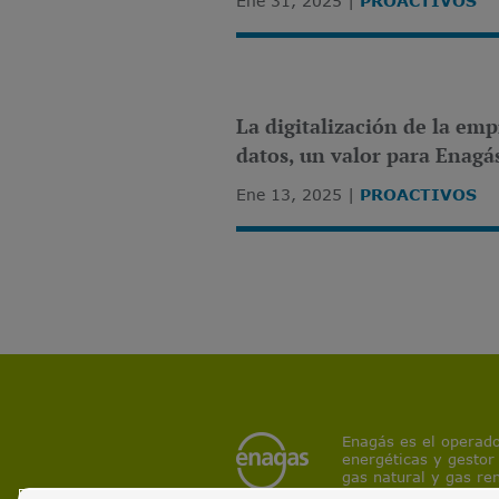
Ene 31, 2025
PROACTIVOS
La digitalización de la emp
datos, un valor para Enagá
Ene 13, 2025
PROACTIVOS
Enagás es el operado
energéticas y gestor
gas natural y gas re