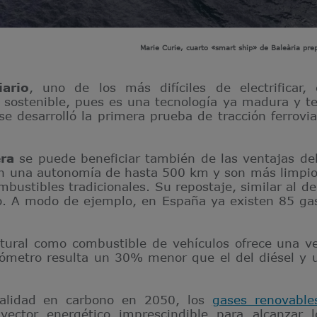
Marie Curie, cuarto «smart ship» de Baleària pre
iario
, uno de los más difíciles de electrificar,
 sostenible, pues es una tecnología ya madura y t
 se desarrolló la primera prueba de tracción ferrovi
era
se puede beneficiar también de las ventajas del
en una autonomía de hasta 500 km y son más limpios
bustibles tradicionales. Su repostaje, similar al de
lo. A modo de ejemplo, en España ya existen 85 ga
tural como combustible de vehículos ofrece una ve
ilómetro resulta un 30% menor que el del diésel y
ralidad en carbono en 2050, los
gases renovable
ctor energético imprescindible para alcanzar l