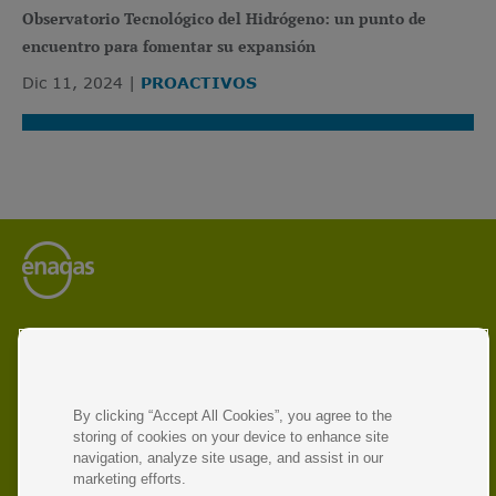
Observatorio Tecnológico del Hidrógeno: un punto de
encuentro para fomentar su expansión
Dic 11, 2024
PROACTIVOS
Enagás es el operador líder de infraestructuras energéticas
y gestor de redes de transporte de gas natural y gas
renovable.
La compañía opera en siete países y participa en proyectos
By clicking “Accept All Cookies”, you agree to the
destinados a impulsar la economía circular y promover la
storing of cookies on your device to enhance site
transición energética y la descarbonización.
navigation, analyze site usage, and assist in our
marketing efforts.