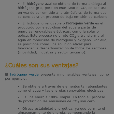
El
hidrógeno azul
se obtiene de forma análoga al
hidrógeno gris, pero en este caso el CO
se captura
2
en vez de ser emitido a la atmósfera, de forma que
se considera un proceso de baja emisión de carbono.
El hidrógeno renovable o
hidrógeno verde
es el
producido por electrólisis del agua a partir de
energías renovables eléctricas, como la solar o
eólica. Este proceso no emite CO
y transforma el
2
agua en moléculas de hidrógeno y oxígeno. Por ello,
se posiciona como una solución eficaz para
favorecer la
descarbonización
de todos los sectores
(movilidad, industria y sector terciario).
¿Cuáles son sus ventajas?
El
hidrógeno verde
presenta innumerables ventajas, como
por ejemplo:
Se obtiene a través de elementos tan abundantes
como el agua y las energías renovables eléctricas
Es una energía 100% limpia. En todo su proceso
de producción las emisiones de CO
son cero
2
Ofrece estabilidad energética, ya que permite el
almacenamiento de energía, compensando la