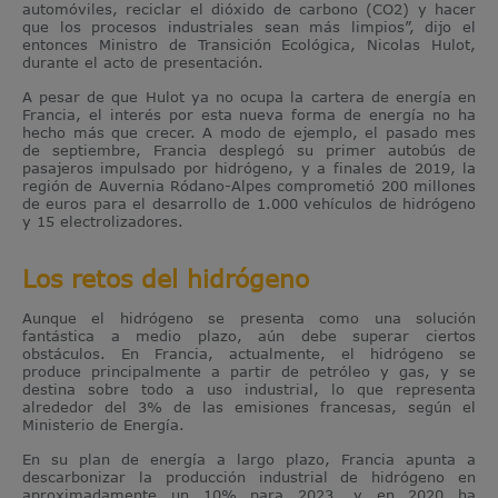
automóviles, reciclar el dióxido de carbono (CO
2
) y hacer
que los procesos industriales sean más limpios”, dijo el
entonces Ministro de Transición Ecológica, Nicolas Hulot,
durante el acto de presentación.
A pesar de que Hulot ya no ocupa la cartera de energía en
Francia, el interés por esta nueva forma de energía no ha
hecho más que crecer. A modo de ejemplo, el pasado mes
de septiembre, Francia desplegó su primer autobús de
pasajeros impulsado por hidrógeno, y a finales de 2019, la
región de Auvernia Ródano-Alpes comprometió 200 millones
de euros para el desarrollo de 1.000 vehículos de hidrógeno
y 15 electrolizadores.
Los retos del hidrógeno
Aunque el hidrógeno se presenta como una solución
fantástica a medio plazo, aún debe superar ciertos
obstáculos. En Francia, actualmente, el hidrógeno se
produce principalmente a partir de petróleo y gas, y se
destina sobre todo a uso industrial, lo que representa
alrededor del 3% de las emisiones francesas, según el
Ministerio de Energía.
En su plan de energía a largo plazo, Francia apunta a
descarbonizar la producción industrial de hidrógeno en
aproximadamente un 10% para 2023, y en 2020 ha