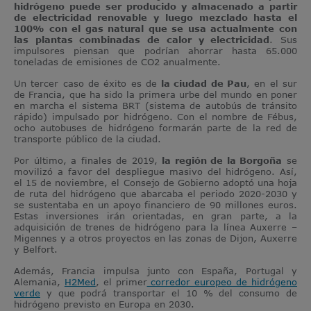
hidrógeno puede ser producido y almacenado a partir
de electricidad renovable y luego mezclado hasta el
100% con el gas natural que se usa actualmente con
las plantas combinadas de calor y electricidad
. Sus
impulsores piensan que podrían ahorrar hasta 65.000
toneladas de emisiones de CO
2
anualmente.
Un tercer caso de éxito es de
la ciudad de Pau
, en el sur
de Francia, que ha sido la primera urbe del mundo en poner
en marcha el sistema BRT (sistema de autobús de tránsito
rápido) impulsado por hidrógeno. Con el nombre de Fébus,
ocho autobuses de hidrógeno formarán parte de la red de
transporte público de la ciudad.
Por último, a finales de 2019,
la región de la Borgoña
se
movilizó a favor del despliegue masivo del hidrógeno. Así,
el 15 de noviembre, el Consejo de Gobierno adoptó una hoja
de ruta del hidrógeno que abarcaba el periodo 2020-2030 y
se sustentaba en un apoyo financiero de 90 millones euros.
Estas inversiones irán orientadas, en gran parte, a la
adquisición de trenes de hidrógeno para la línea Auxerre –
Migennes y a otros proyectos en las zonas de Dijon, Auxerre
y Belfort.
Además, Francia impulsa junto con España, Portugal y
Alemania,
H2Med
, el primer
corredor europeo de hidrógeno
verde
y que podrá transportar el 10 % del consumo de
hidrógeno previsto en Europa en 2030.