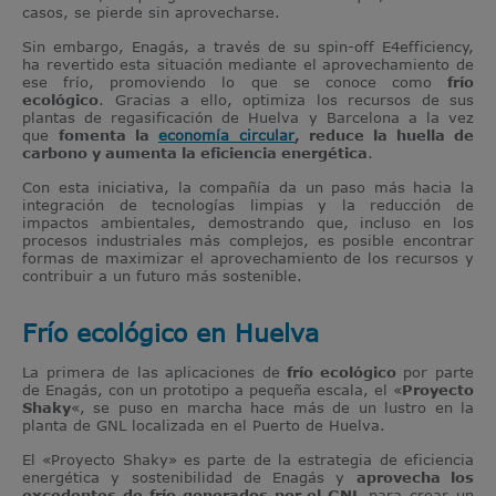
casos, se pierde sin aprovecharse.
Sin embargo, Enagás, a través de su spin-off E4efficiency,
ha revertido esta situación mediante el aprovechamiento de
ese frío, promoviendo lo que se conoce como
frío
ecológico
. Gracias a ello, optimiza los recursos de sus
plantas de regasificación de Huelva y Barcelona a la vez
que
fomenta la
economía circular
, reduce la huella de
carbono y aumenta la eficiencia energética
.
Con esta iniciativa, la compañía da un paso más hacia la
integración de tecnologías limpias y la reducción de
impactos ambientales, demostrando que, incluso en los
procesos industriales más complejos, es posible encontrar
formas de maximizar el aprovechamiento de los recursos y
contribuir a un futuro más sostenible.
Frío ecológico en
Huelva
La primera de las aplicaciones de
frío ecológico
por parte
de Enagás, con un prototipo a pequeña escala, el «
Proyecto
Shaky
«, se puso en marcha hace más de un lustro en la
planta de GNL localizada en el Puerto de Huelva.
El «Proyecto Shaky» es parte de la estrategia de eficiencia
energética y sostenibilidad de Enagás y
aprovecha los
excedentes de frío generados por el GNL
para crear un