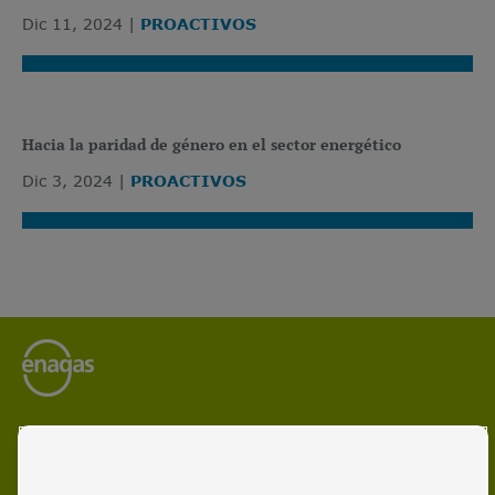
Dic 11, 2024
PROACTIVOS
Hacia la paridad de género en el sector energético
Dic 3, 2024
PROACTIVOS
Enagás es el operador líder de infraestructuras energéticas
y gestor de redes de transporte de gas natural y gas
renovable.