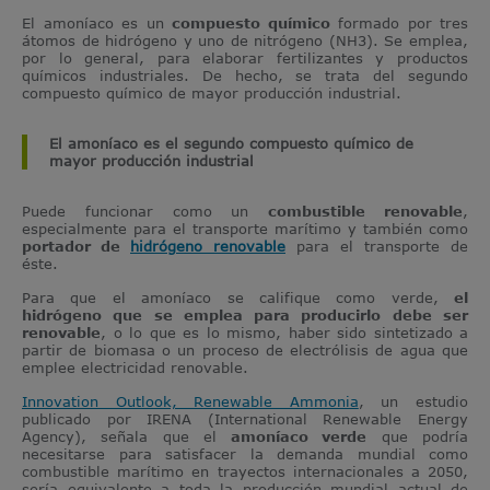
El amoníaco es un
compuesto químico
formado por tres
átomos de hidrógeno y uno de nitrógeno (NH3). Se emplea,
por lo general, para elaborar fertilizantes y productos
químicos industriales. De hecho, se trata del segundo
compuesto químico de mayor producción industrial.
El amoníaco es el segundo compuesto químico de
mayor producción industrial
Puede funcionar como un
combustible renovable
,
especialmente para el transporte marítimo y también como
portador de
hidrógeno renovable
para el transporte de
éste.
Para que el amoníaco se califique como verde,
el
hidrógeno que se emplea para producirlo debe ser
renovable
, o lo que es lo mismo, haber sido sintetizado a
partir de biomasa o un proceso de electrólisis de agua que
emplee electricidad renovable.
Innovation Outlook, Renewable Ammonia
, un estudio
publicado por IRENA (International Renewable Energy
Agency), señala que el
amoníaco verde
que podría
necesitarse para satisfacer la demanda mundial como
combustible marítimo en trayectos internacionales a 2050,
sería equivalente a toda la producción mundial actual de