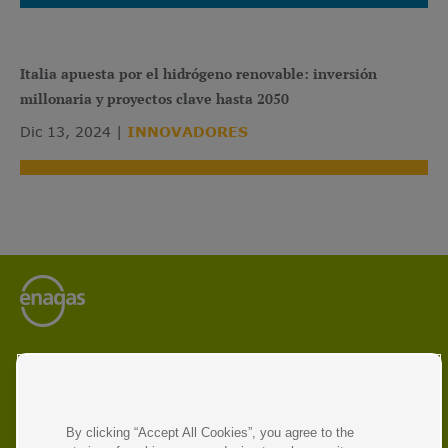
Italia apuesta por el hidrógeno renovable: inversión
millonaria y proyectos clave hasta 2050
Dic 13, 2024
INNOVADORES
Enagás es el operador líder de infraestructuras energéticas
y gestor de redes de transporte de gas natural y gas
renovable.
La compañía opera en siete países y participa en proyectos
By clicking “Accept All Cookies”, you agree to the
destinados a impulsar la economía circular y promover la