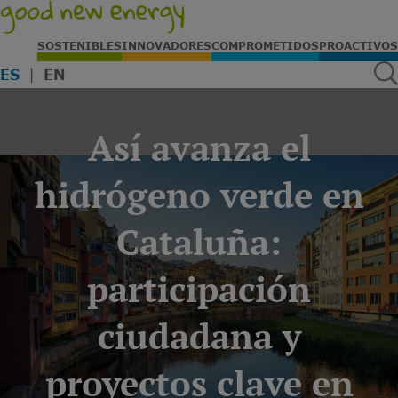
SOSTENIBLES
INNOVADORES
COMPROMETIDOS
PROACTIVOS
ES
EN
Así avanza el
hidrógeno verde en
Cataluña:
participación
ciudadana y
proyectos clave en