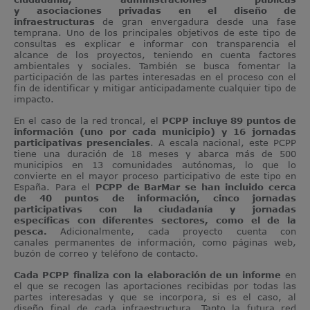
y asociaciones privadas en el diseño de
infraestructuras
de gran envergadura desde una fase
temprana. Uno de los principales objetivos de este tipo de
consultas es explicar e informar con transparencia el
alcance de los proyectos, teniendo en cuenta factores
ambientales y sociales. También se busca fomentar la
participación de las partes interesadas en el proceso con el
fin de identificar y mitigar anticipadamente cualquier tipo de
impacto.
En el caso de la red troncal, el
PCPP incluye 89 puntos de
información (uno por cada municipio) y 16 jornadas
participativas presenciales
. A escala nacional, este PCPP
tiene una duración de 18 meses y abarca más de 500
municipios en 13 comunidades autónomas, lo que lo
convierte en el mayor proceso participativo de este tipo en
España. Para el
PCPP de BarMar se han incluido cerca
de 40 puntos de información, cinco jornadas
participativas con la ciudadanía y jornadas
específicas con diferentes sectores, como el de la
pesca.
Adicionalmente, cada proyecto cuenta con
canales permanentes de información, como páginas web,
buzón de correo y teléfono de contacto.
Cada PCPP finaliza con la elaboración de un informe
en
el que se recogen las aportaciones recibidas por todas las
partes interesadas y que se incorpora, si es el caso, al
diseño final de cada infraestructura. Tanto la futura red