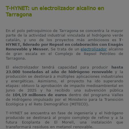
T-HYNET: un electrolizador alcalino en
Tarragona
En el polo petroquímico de Tarragona se concentra la mayor
parte de la actividad industrial vinculada al hidrógeno verde
catalán, y uno de los proyectos más ambiciosos es
T-
HYNET, liderado por Repsol en colaboración con Enagás
Renovable y Messer.
Se trata de un
electrolizador
alcalino
de gran escala en el Complejo de Repsol Petróleo de
Tarragona.
El electrolizador tendrá capacidad para producir
hasta
23.000 toneladas al año de hidrógeno renovable
y la
producción se destinará a múltiples aplicaciones industriales
y energéticas. Asimismo, el proyecto ha ido superando
etapas: obtuvo la aprobación de impacto medioambiental en
junio de 2025 y ha recibido una subvención pública
de
104,19 millones de euros
dentro del programa Valles
de Hidrógeno impulsado por el Ministerio para la Transición
Ecológica y el Reto Demográfico (MITECO).
T-HYNET se encuentra en fase de ingeniería y el hidrógeno
producido se destinará al propio complejo de refino y a la
futura Ecoplanta de El Morell, una instalación que
transformará residuos en metanol renovable.