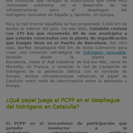
dos consultas que reflejan la importancia que tiene esta
comunidad autónoma en el desarrollo de las
infraestructuras para el despliegue del
hidrógeno renovable en España y, también, en Europa.
Para la red troncal española se han proyectado 2.600 km de
ductos al interior del país. De ese total,
Cataluña contará
con 275 km que recorrerán 89 de sus municipios y
que estarán conectados con la planta de regasificación
que Enagás tiene en el Puerto de Barcelona
.
Por otro
lado, BarMar desplegará 400 km de ducto submarino para
crear una conexión estratégica de
hidrógeno renovable
,
también desde la planta de
Barcelona, hasta el
hub
industrial de Fos-sur-Mer, cerca de
Marsella, en Francia, y conectar la red de transporte de
hidrógeno de la península ibérica con el noroeste de
Europa. Ambas infraestructuras refuerzan el papel de
Cataluña como nodo de interconexión entre la península y
Europa.
¿Qué papel juega el PCPP en el despliegue
del hidrógeno en Cataluña?
El PCPP es el mecanismo de participación que
permite involucrar a la
ciudadanía, administraciones públicas