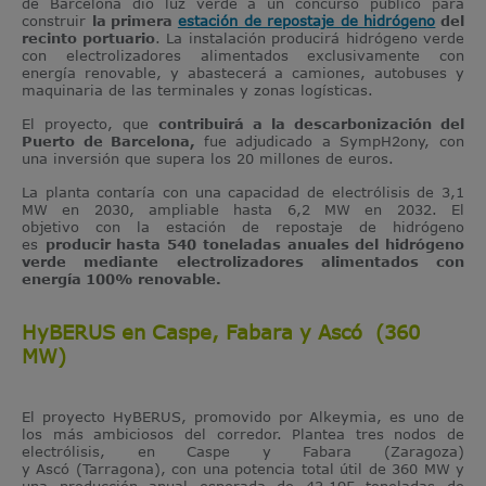
de Barcelona dio luz verde a un concurso público para
construir
la primera
estación de repostaje de hidrógeno
del
recinto portuario
. La instalación producirá hidrógeno verde
con electrolizadores alimentados exclusivamente con
energía renovable, y abastecerá a camiones, autobuses y
maquinaria de las terminales y zonas logísticas.
El proyecto, que
contribuirá a la descarbonización del
Puerto de Barcelona
,
fue adjudicado a SympH2ony, con
una inversión que supera los 20 millones de euros.
La planta contaría con una capacidad de electrólisis de
3,1
MW en 2030,
ampliable hasta 6,2 MW en 2032. El
objetivo con la estación de repostaje de hidrógeno
es
producir hasta 540 toneladas anuales del hidrógeno
verde mediante electrolizadores alimentados con
energía 100% renovable.
HyBERUS en Caspe, Fabara y Ascó (360
MW)
El proyecto HyBERUS, promovido por Alkeymia, es uno de
los más ambiciosos del corredor. Plantea tres nodos de
electrólisis, en Caspe y Fabara (Zaragoza)
y Ascó (Tarragona), con una potencia total útil de 360 MW y
una producción anual esperada de 43.195 toneladas de