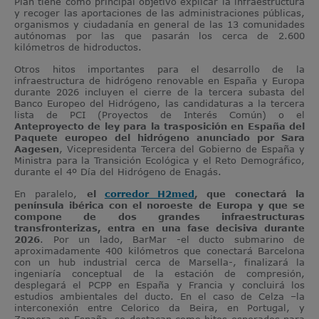
Plan tiene como principal objetivo explicar la infraestructura
y recoger las aportaciones de las administraciones públicas,
organismos y ciudadanía en general de las 13 comunidades
autónomas por las que pasarán los cerca de 2.600
kilómetros de hidroductos.
Otros hitos importantes para el desarrollo de la
infraestructura de hidrógeno renovable en España y Europa
durante 2026 incluyen el cierre de la tercera subasta del
Banco Europeo del Hidrógeno, las candidaturas a la tercera
lista de PCI (Proyectos de Interés Común) o el
Anteproyecto de ley para la trasposición en España del
Paquete europeo del hidrógeno anunciado por Sara
Aagesen
, Vicepresidenta Tercera del Gobierno de España y
Ministra para la Transición Ecológica y el Reto Demográfico,
durante el 4º Día del Hidrógeno de Enagás.
En paralelo,
el
corredor H2med
, que conectará la
península ibérica con el noroeste de Europa y que se
compone de dos grandes infraestructuras
transfronterizas, entra en una fase decisiva durante
2026
. Por un lado, BarMar -el ducto submarino de
aproximadamente 400 kilómetros que conectará Barcelona
con un hub industrial cerca de Marsella-, finalizará la
ingeniaría conceptual de la estación de compresión,
desplegará el PCPP en España y Francia y concluirá los
estudios ambientales del ducto. En el caso de Celza –la
interconexión entre Celorico da Beira, en Portugal, y
Zamora, en España, se destacan como hitos esperados para