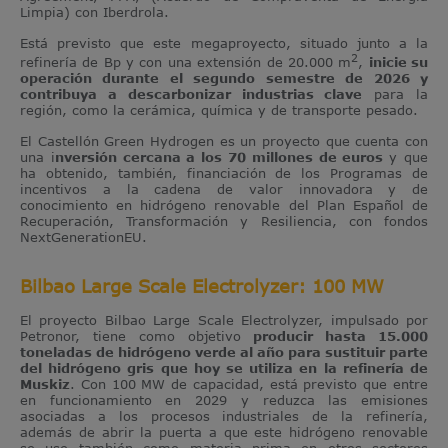
Limpia) con Iberdrola.
Está previsto que este megaproyecto, situado junto a la
2
refinería de Bp y con una extensión de 20.000 m
,
inicie su
operación durante el segundo semestre de 2026 y
contribuya a descarbonizar industrias clave
para la
región, como la cerámica, química y de transporte pesado.
El Castellón Green Hydrogen es un proyecto que cuenta con
una i
nversión cercana a los 70 millones de euros
y que
ha obtenido, también, financiación de los Programas de
incentivos a la cadena de valor innovadora y de
conocimiento en hidrógeno renovable del Plan Español de
Recuperación, Transformación y Resiliencia, con fondos
NextGenerationEU.
Bilbao Large Scale Electrolyzer: 100 MW
El proyecto Bilbao Large Scale Electrolyzer, impulsado por
Petronor, tiene como objetivo
producir hasta 15.000
toneladas de hidrógeno verde al año para sustituir parte
del hidrógeno gris que hoy se utiliza en la refinería de
Muskiz
. Con 100 MW de capacidad, está previsto que entre
en funcionamiento en 2029 y reduzca las emisiones
asociadas a los procesos industriales de la refinería,
además de abrir la puerta a que este hidrógeno renovable
se use también como materia prima en otros sectores