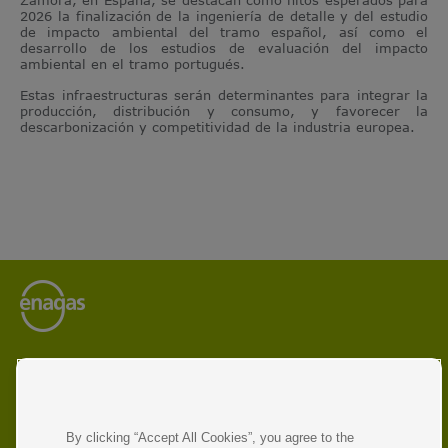
2026 la finalización de la ingeniería de detalle y del estudio
de impacto ambiental del tramo español, así como el
desarrollo de los estudios de evaluación del impacto
ambiental en el tramo portugués.
Estas infraestructuras serán determinantes para integrar la
producción, distribución y consumo, y favorecer la
descarbonización y competitividad de la industria europea.
Enagás es el operador líder de infraestructuras energéticas
y gestor de redes de transporte de gas natural y gas
renovable.
La compañía opera en siete países y participa en proyectos
By clicking “Accept All Cookies”, you agree to the
destinados a impulsar la economía circular y promover la