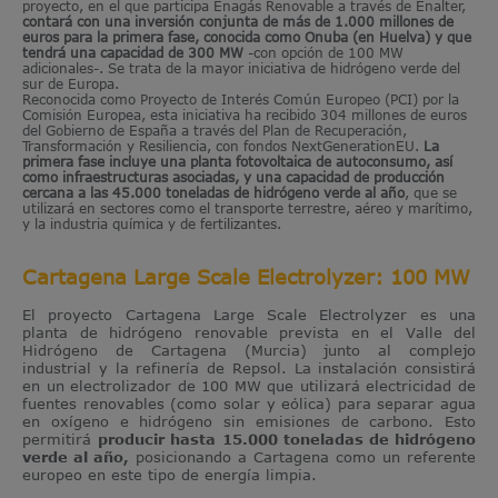
proyecto, en el que participa Enagás Renovable a través de Enalter,
contará con una inversión conjunta de más de 1.000 millones de
euros para la primera fase, conocida como Onuba (en Huelva) y que
tendrá una capacidad de 300 MW
-con opción de 100 MW
adicionales-. Se trata de la mayor iniciativa de hidrógeno verde del
sur de Europa.
Reconocida como Proyecto de Interés Común Europeo (PCI) por la
Comisión Europea, esta iniciativa ha recibido 304 millones de euros
del Gobierno de España a través del Plan de Recuperación,
Transformación y Resiliencia, con fondos NextGenerationEU.
La
primera fase incluye una planta fotovoltaica de autoconsumo, así
como infraestructuras asociadas, y una capacidad de producción
cercana a las 45.000 toneladas de hidrógeno verde al año
, que se
utilizará en sectores como el transporte terrestre, aéreo y marítimo,
y la industria química y de fertilizantes.
Cartagena Large Scale Electrolyzer: 100 MW
El proyecto Cartagena Large Scale Electrolyzer es una
planta de hidrógeno renovable prevista en el Valle del
Hidrógeno de Cartagena (Murcia) junto al complejo
industrial y la refinería de Repsol. La instalación consistirá
en un electrolizador de 100 MW que utilizará electricidad de
fuentes renovables (como solar y eólica) para separar agua
en oxígeno e hidrógeno sin emisiones de carbono. Esto
permitirá
producir hasta 15.000 toneladas de hidrógeno
verde al año,
posicionando a Cartagena como un referente
europeo en este tipo de energía limpia.