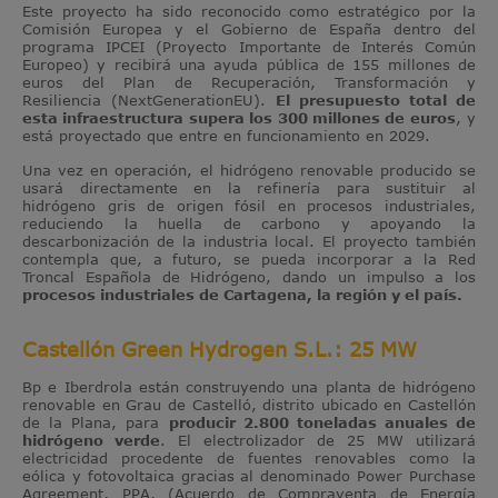
Este proyecto ha sido reconocido como estratégico por la
Comisión Europea y el Gobierno de España dentro del
programa IPCEI (Proyecto Importante de Interés Común
Europeo) y recibirá una ayuda pública de 155 millones de
euros del Plan de Recuperación, Transformación y
Resiliencia (NextGenerationEU).
El presupuesto total de
esta infraestructura supera los 300 millones de euros
, y
está proyectado que entre en funcionamiento en 2029.
Una vez en operación, el hidrógeno renovable producido se
usará directamente en la refinería para sustituir al
hidrógeno gris de origen fósil en procesos industriales,
reduciendo la huella de carbono y apoyando la
descarbonización de la industria local. El proyecto también
contempla que, a futuro, se pueda incorporar a la Red
Troncal Española de Hidrógeno, dando un impulso a los
procesos industriales de Cartagena, la región y el país.
Castellón Green Hydrogen S.L.: 25 MW
Bp e Iberdrola están construyendo una planta de hidrógeno
renovable en Grau de Castelló, distrito ubicado en Castellón
de la Plana, para
producir 2.800 toneladas anuales de
hidrógeno verde
. El electrolizador de 25 MW utilizará
electricidad procedente de fuentes renovables como la
eólica y fotovoltaica gracias al denominado Power Purchase
Agreement, PPA, (Acuerdo de Compraventa de Energía