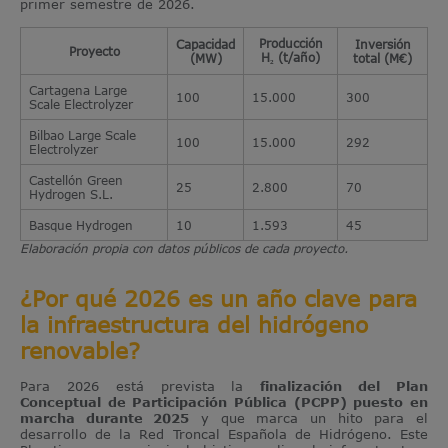
primer semestre de 2026.
Producción
Capacidad
Inversión
Proyecto
H₂ (t/año)
(MW)
total (M€)
Cartagena Large
100
15.000
300
Scale Electrolyzer
Bilbao Large Scale
100
15.000
292
Electrolyzer
Castellón Green
25
2.800
70
Hydrogen S.L.
Basque Hydrogen
10
1.593
45
Elaboración propia con datos públicos de cada proyecto.
¿Por qué 2026 es un año clave para
la infraestructura del hidrógeno
renovable?
Para 2026 está prevista la
finalización del Plan
Conceptual de Participación Pública (PCPP) puesto en
marcha durante 2025
y que marca un hito para el
desarrollo de la Red Troncal Española de Hidrógeno. Este