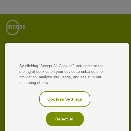
Enagás es el operador líder de infraestructuras energéticas
y gestor de redes de transporte de gas natural y gas
renovable.
La compañía opera en siete países y participa en proyectos
By clicking “Accept All Cookies”, you agree to the
destinados a impulsar la economía circular y promover la
storing of cookies on your device to enhance site
transición energética y la descarbonización.
navigation, analyze site usage, and assist in our
marketing efforts.
ENLACES DE INTERÉS
Sitio corporativo
Cookies Settings
Enagás Emprende
Antonio Llardén
Reject All
Glosario