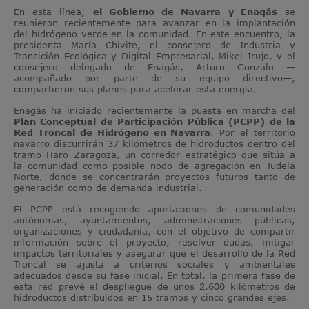
En esta línea,
el Gobierno de Navarra y Enagás
se
reunieron recientemente para avanzar en la implantación
del hidrógeno verde en la comunidad. En este encuentro, la
presidenta María Chivite, el consejero de Industria y
Transición Ecológica y Digital Empresarial, Mikel Irujo, y el
consejero delegado de Enagás, Arturo Gonzalo —
acompañado por parte de su equipo directivo—,
compartieron sus planes para acelerar esta energía.
Enagás ha iniciado recientemente la puesta en marcha del
Plan Conceptual de Participación Pública (PCPP) de la
Red Troncal de Hidrógeno en Navarra
. Por el territorio
navarro discurrirán 37 kilómetros de hidroductos dentro del
tramo Haro–Zaragoza, un corredor estratégico que sitúa a
la comunidad como posible nodo de agregación en Tudela
Norte, donde se concentrarán proyectos futuros tanto de
generación como de demanda industrial.
El PCPP está recogiendo aportaciones de comunidades
autónomas, ayuntamientos, administraciones públicas,
organizaciones y ciudadanía, con el objetivo de compartir
información sobre el proyecto, resolver dudas, mitigar
impactos territoriales y asegurar que el desarrollo de la Red
Troncal se ajusta a criterios sociales y ambientales
adecuados desde su fase inicial. En total, la primera fase de
esta red prevé el despliegue de unos 2.600 kilómetros de
hidroductos distribuidos en 15 tramos y cinco grandes ejes.