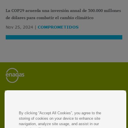
La COP29 acuerda una inversión anual de 300.000 millones
de dólares para combatir el cambio climático
Nov 25, 2024
COMPROMETIDOS
Enagás es el operador líder de infraestructuras energéticas
y gestor de redes de transporte de gas natural y gas
renovable.
La compañía opera en siete países y participa en proyectos
By clicking “Accept All Cookies”, you agree to the
destinados a impulsar la economía circular y promover la
storing of cookies on your device to enhance site
transición energética y la descarbonización.
navigation, analyze site usage, and assist in our