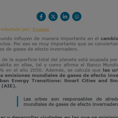
Enagás
redactado por:
undo influyen de manera importante en el
cambio
ectos. Por eso es muy importante que se conviertan
nes de gases de efecto invernadero.
 de la superficie total del planeta está ocupada po
abita en ellas, tal y como afirma el Banco Mundia
 % en el año 2050. Además, se calcula que
las u
as emisiones mundiales de gases de efecto inve
an Energy Transitions: Smart Cities and Sma
a (AIE).
Las urbes son responsables de alre
mundiales de gases de efecto invernader
ñar y desarrollar ciudades en las que se minim