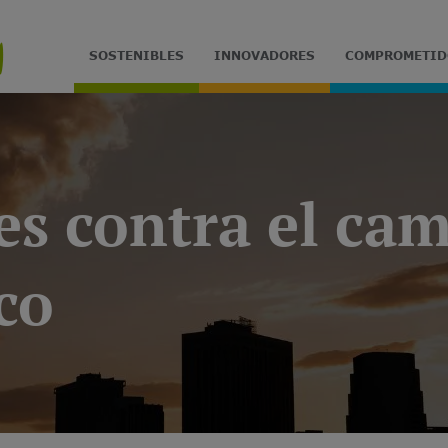
SOSTENIBLES
INNOVADORES
COMPROMETID
es contra el ca
co