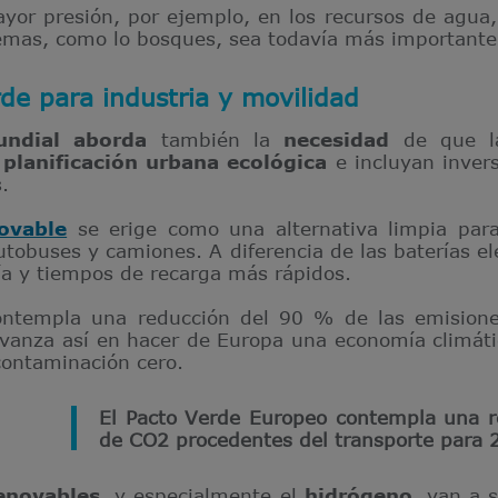
yor presión, por ejemplo, en los recursos de agua,
temas, como lo bosques, sea todavía más importante
de para industria y movilidad
ndial
aborda
también la
necesidad
de que la
e
planificación urbana ecológica
e incluyan inver
.
ovable
se erige como una alternativa limpia para
tobuses y camiones. A diferencia de las baterías elé
a y tiempos de recarga más rápidos.
ontempla una reducción del 90 % de las emision
avanza así en hacer de Europa una economía climát
contaminación cero.
El Pacto Verde Europeo contempla una r
de CO2 procedentes del transporte para 
enovables
, y especialmente el
hidrógeno
, van a 