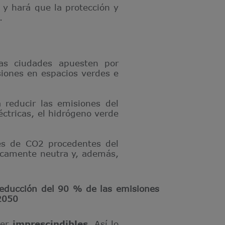
 y hará que la protección y
.
s ciudades apuesten por
siones en espacios verdes e
 reducir las emisiones del
ctricas, el hidrógeno verde
es de CO2 procedentes del
icamente neutra y, además,
educción del 90 % de las emisiones
2050
ser
imprescindibles
. Así lo