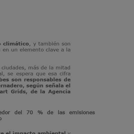
 climático
, y también son
 en un elemento clave a la
r ciudades, más de la mitad
l, se espera que esa cifra
rbes son responsables de
rnadero, según señala el
rt Grids, de la Agencia
dedor del 70 % de las emisiones
o
ice el impacto ambiental
y