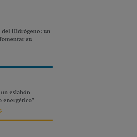
 del Hidrógeno: un
 fomentar su
á un eslabón
o energético”
S