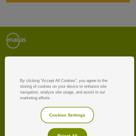
Enagás es el operador líder de infraestructuras energéticas
y gestor de redes de transporte de gas natural y gas
renovable.
La compañía opera en siete países y participa en proyectos
By clicking “Accept All Cookies”, you agree to the
destinados a impulsar la economía circular y promover la
storing of cookies on your device to enhance site
transición energética y la descarbonización.
navigation, analyze site usage, and assist in our
marketing efforts.
ENLACES DE INTERÉS
Sitio corporativo
Cookies Settings
Enagás Emprende
Antonio Llardén
Reject All