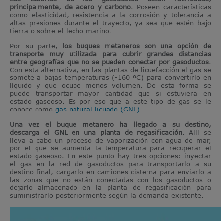
principalmente, de acero y carbono
. Poseen características
como elasticidad, resistencia a la corrosión y tolerancia a
altas presiones durante el trayecto, ya sea que estén bajo
tierra o sobre el lecho marino.
Por su parte,
los buques metaneros son una opción de
transporte muy utilizada para cubrir grandes distancias
entre geografías que no se pueden conectar por gasoductos
.
Con esta alternativa, en las plantas de licuefacción el gas se
somete a bajas temperaturas (-160 ºC) para convertirlo en
líquido y que ocupe menos volumen. De esta forma se
puede transportar mayor cantidad que si estuviera en
estado gaseoso. Es por eso que a este tipo de gas se le
conoce como
gas natural licuado (GNL)
.
Una vez el buque metanero ha llegado a su destino,
descarga el GNL en una planta de regasificación
. Allí se
lleva a cabo un proceso de vaporización con agua de mar,
por el que se aumenta la temperatura para recuperar el
estado gaseoso. En este punto hay tres opciones: inyectar
el gas en la red de gasoductos para transportarlo a su
destino final, cargarlo en camiones cisterna para enviarlo a
las zonas que no están conectadas con los gasoductos o
dejarlo almacenado en la planta de regasificación para
suministrarlo posteriormente según la demanda existente.