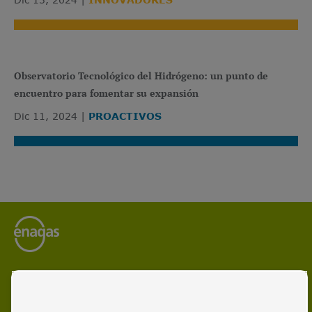
Observatorio Tecnológico del Hidrógeno: un punto de
encuentro para fomentar su expansión
Dic 11, 2024
PROACTIVOS
Enagás es el operador líder de infraestructuras energéticas
y gestor de redes de transporte de gas natural y gas
renovable.