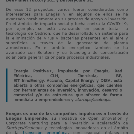
BeePlanet Factory S.L. y Batterycare SL.
De esos 12 proyectos, varios fueron considerados como
interesantes para Enagás y en algunos de ellos se ha
avanzado notablemente en su proceso de apoyo o inversión.
En el ámbito de impacto social y lucha contra la COVID-19,
por ejemplo, se está avanzando en poder testar la
tecnología de Cedrión, que ha desarrollado un sistema para
la eliminación de virus y bacterias presentes en el aire y
superficies a través de la generación de plasma
atmosférico. En el ámbito energético también se ha
avanzado con Solatom y su tecnología de concentración
solar para generar calor para procesos industriales.
Energía Positiva+, impulsada por Enagás, Red
Eléctrica, CLH, Iberdrola, BP,
EIT InnoEnergy, Acciona, Capital Energy y DISA, está
abierta a otras compañías energéticas, que cuenten
con herramientas de inversión, innovación, desarrollo
comercial y/o de estructura que ofrecer de forma
inmediata a emprendedores y
startups/scaleups
.
Enagás es una de las compañías impulsoras a través de
Enagás Emprende
, su iniciativa de Open Innovation y
Corporate Venturing para la inversión y aceleración de
Startups/Scaleups
y tecnologías innovadoras en el ámbito
de la
transición energética
, con especial énfasis en