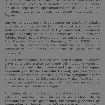
tan solo por detrás del transporte. Según el Ministerio para
la Transición Ecológica y el Reto Demográfico, el sector
industrial representa aproximadamente el 22 % de las
emisiones totales de gases de efecto invernadero en
España.
Uno de los proyectos más relevantes en España vinculados
a la descarbonización de la industria del acero mediante
hidrógeno renovable
es el de
Hydnum Steel, una nueva
planta siderúrgica
que se construirá en Puertollano
(Ciudad Real). Este proyecto se alinea con la estrategia del
Plan Nacional Integrado de Energía y Clima (PNIEC), que
impulsa la descarbonización industrial y prevé la
construcción de plantas de electrólisis para producir
hidrógeno.
A nivel institucional, España está desarrollando iniciativas
clave para posicionarse como
hub
del hidrógeno verde en
Europa. La
red de infraestructuras de hidrógeno
española
y
el futuro corredor H2med
, que conectará la
península ibérica con Francia y Alemania ejemplifican cómo
el país está creando infraestructuras y que facilitarán el
transporte, exportación y uso del hidrógeno en sectores
industriales, incluida la siderurgia.
Por tanto, el camino hacia una metalurgia sin emisiones
está en marcha, pero
su éxito dependerá de la
colaboración entre gobiernos, empresas y centros de
innovación
. La inversión en infraestructuras, la reducción