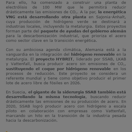
Para ello, ha comenzado a construir una planta de
electrólisis de 100 MW que le permitirá reducir
drásticamente las emisiones de CO₂. A la par,
la energética
VNG está desarrollando otra planta
en Sajonia-Anhalt,
cuya producción de hidrógeno verde se destinará a
industrias locales, incluyendo la metalurgia. Estos proyectos
forman parte del
paquete de ayudas del gobierno alemán
para la descarbonización industrial, que prioriza el acero
como sector clave en la transición energética.
Con su ambiciosa agenda climática, Alemania está a la
vanguardia en la integración del
hidrógeno renovable
en la
metalurgia. El
proyecto HYBRIT
, liderado por SSAB, LKAB
y Vattenfall, busca producir acero sin emisiones de CO₂,
sustituyendo el coque por hidrógeno renovable
en los
procesos de reducción. Este proyecto se considera un
referente mundial y tiene como objetivo producir el primer
lote de acero libre de fósiles en 2026.
En Suecia,
el gigante de la siderurgia SSAB también está
desarrollando la misma tecnología
, buscando reducir
drásticamente las emisiones de su producción de acero. En
2020, SSAB logró producir acero con hidrógeno a escala
piloto en colaboración con empresas como Vattenfall,
marcando un hito en la transición de la industria pesada
hacia la descarbonización.