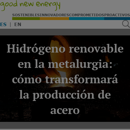
SOSTENIBLES
INNOVADORES
COMPROMETIDOS
PROACTIVOS
ES
EN
​Hidrógeno renovable
en la metalurgia:
cómo transformará
la producción de
acero