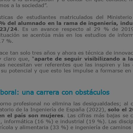
mos a la sociedad”.
ticas de estudiantes matriculados del Ministeri
 % del alumnado en la rama de ingeniería, indu
023/24
. Es un avance respecto al 29 % de 2019
situación se acentúa más en los estudios de infor
17 %.
ce tan solo tres años y ahora es técnica de innovaci
y claro que, “
aparte de seguir visibilizando a l
ñas necesitan ver referentes que las inspiren y la
u potencial y que esto les impulse a formarse en 
aboral: una carrera con obstáculos
torno profesional no elimina las desigualdades; al 
atorio de la Ingeniería de España (2022),
solo el 
en el país son mujeres
. Las cifras más bajas se 
 informática (16 %) e industrial (19 %). Las disci
rícola y alimentaria (33 %) e ingeniería de caminos