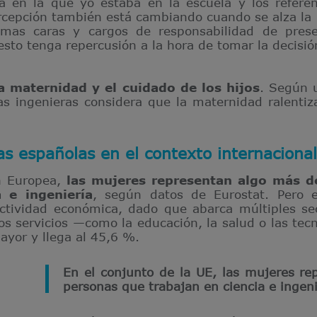
a en la que yo estaba en la escuela y los referen
rcepción también está cambiando cuando se alza la 
imas caras y cargos de responsabilidad de pres
sto tenga repercusión a la hora de tomar la decisió
a maternidad y el cuidado de los hijos
. Según 
as ingenieras considera que la maternidad ralentiz
s españolas en el contexto internacional
n Europea,
las mujeres representan algo más d
 e ingeniería
, según datos de Eurostat. Pero e
ctividad económica, dado que abarca múltiples sec
los servicios —como la educación, la salud o las tec
ayor y llega al 45,6 %.
En el conjunto de la UE, las mujeres r
personas que trabajan en ciencia e ingeni