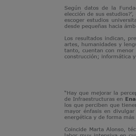
Según datos de la Fundac
elección de sus estudios?’,
escoger estudios universit
desde pequeñas hacia ámbito
Los resultados indican, p
artes, humanidades y lengu
tanto, cuentan con menor 
construcción; informática y
“Hay que mejorar la percep
de Infraestructuras en
Ena
los que perciben que tiene
mayor énfasis en divulgar
energética y de forma más g
Coincide Marta Alonso, téc
labor muy intensiva en cua