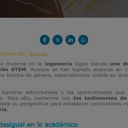
Enagás
dactado por:
de mujeres en la
ingeniería
sigue siendo
uno de
bito STEM
. Aunque se han logrado avances en cie
na brecha de género, especialmente visible en áre
s barreras estructurales y las oportunidades qu
as. Para ello, contamos con
los testimonios de
esde su perspectiva para establecer conclusiones má
ría
.
desigual en lo académico