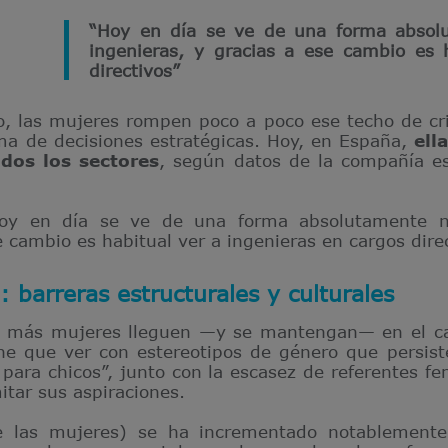
“Hoy en día se ve de una forma absol
ingenieras, y gracias a ese cambio es 
directivos”
o, las mujeres rompen poco a poco ese techo de cri
ma de decisiones estratégicas. Hoy, en España,
ell
odos los sectores
, según datos de la compañía es
hoy en día se ve de una forma absolutamente 
e cambio es habitual ver a ingenieras en cargos direc
: barreras estructurales y culturales
que más mujeres lleguen —y se mantengan— en el c
ene que ver con estereotipos de género que persist
 para chicos”, junto con la escasez de referentes f
mitar sus aspiraciones.
de las mujeres) se ha incrementado notablement