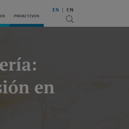
ES
EN
OS
PROACTIVOS
ería:
sión en