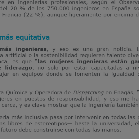
e en ingenierías profesionales, según el Observ
del 20 % de los 750.000 ingenieros en España so
e Francia (22 %), aunque ligeramente por encima d
 más equitativa
más ingenieras
, y eso es una gran noticia. La
cia artificial o la sostenibilidad requieren talento di
ca, es que “
las mujeres ingenieras están ga
 liderazgo
, no solo por estar capacitadas a ni
ajar en equipos donde se fomenten la igualdad 
era Química y Operadora de
Dispatching
en Enagás, “
res en puestos de responsabilidad, y eso me h
cerca, y es clave mostrar que la ingeniería también
ería más inclusiva pasa por intervenir en todas las 
ms libres de estereotipos— hasta la universidad, 
l futuro debe construirse con todas las manos.