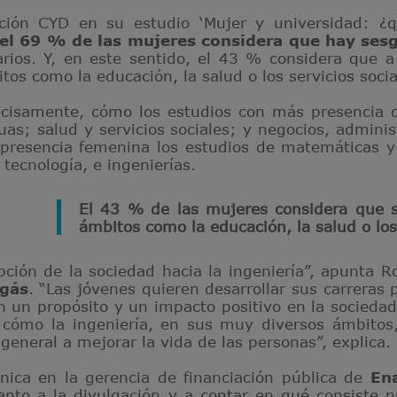
ión CYD en su estudio ‘Mujer y universidad: ¿qu
el 69 % de las mujeres considera que hay ses
arios. Y, en este sentido, el 43 % considera que a
s como la educación, la salud o los servicios socia
recisamente, cómo los estudios con más presencia 
as; salud y servicios sociales; y negocios, adminis
presencia femenina los estudios de matemáticas y e
 tecnología, e ingenierías.
El 43 % de las mujeres considera que s
ámbitos como la educación, la salud o los 
ción de la sociedad hacia la ingeniería”, apunta Ro
gás
. “Las jóvenes quieren desarrollar sus carreras
n un propósito y un impacto positivo en la sociedad,
 cómo la ingeniería, en sus muy diversos ámbitos, 
eneral a mejorar la vida de las personas”, explica.
nica en la gerencia de financiación pública de
En
nto a la divulgación y a contar en qué consiste n