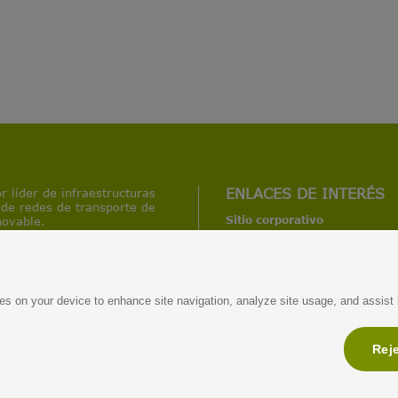
r líder de infraestructuras
ENLACES DE INTERÉS
 de redes de transporte de
Sitio corporativo
novable.
Enagás Emprende
 siete países y participa en
 a impulsar la economía
Antonio Llardén
a transición energética y la
Glosario
ies on your device to enhance site navigation, analyze site usage, and assist i
Reje
ás S.A. Paseo de los Olmos, 19 28005 Madrid Tlf. 902 443 700 / (+34) 