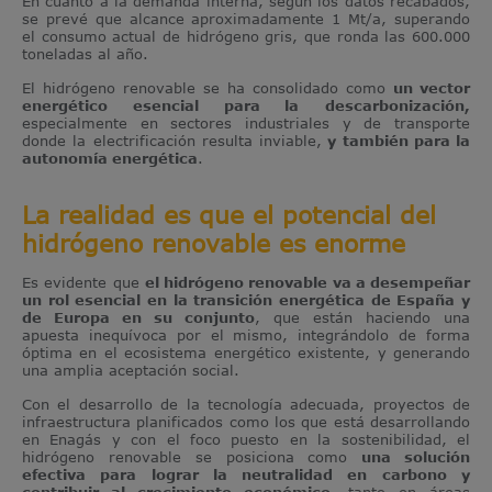
En cuanto a la demanda interna, según los datos recabados,
se prevé que alcance aproximadamente 1 Mt/a, superando
el consumo actual de hidrógeno gris, que ronda las 600.000
toneladas al año.
El hidrógeno renovable se ha consolidado como
un vector
energético esencial para la
descarbonización,
especialmente en sectores industriales y de transporte
donde la electrificación resulta inviable,
y también para la
autonomía energética
.
La realidad es que el potencial del
hidrógeno renovable es enorme
Es evidente que
el hidrógeno renovable va a desempeñar
un rol esencial en la transición energética de España y
de Europa en su conjunto
, que están haciendo una
apuesta inequívoca por el mismo, integrándolo de forma
óptima en el ecosistema energético existente, y generando
una amplia aceptación social.
Con el desarrollo de la tecnología adecuada, proyectos de
infraestructura planificados como los que está desarrollando
en Enagás y con el foco puesto en la sostenibilidad, el
hidrógeno renovable se posiciona como
una solución
efectiva para lograr la neutralidad en carbono y