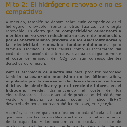
Mito 2: El hidrógeno renovable no es
competitivo
A menudo, también se debate sobre cuán competitivo es el
hidrógeno renovable frente a otras fuentes de energía
renovable. Es cierto que s
u competitividad aumentará a
medida que se vaya reduciendo su coste de producción,
por el abaratamiento previsto de los electrolizadores y
la electricidad renovable fundamentalmente
, pero
también asociado a otras causas como el incremento del
coste de producción de alternativas actuales según aumente
el coste de emisión del CO
por sus correspondientes
2
derechos de emisión.
Pero la tecnología de
electrólisis
para producir hidrógeno
también
ha avanzado muchísimo en los últimos años,
impulsada por la necesidad de descarbonizar sectores
difíciles de electrificar y por el creciente interés en el
hidrógeno verde,
disminuyendo el coste de los
electrolizadores. El coste actual de producción del hidrógeno
verde en España se sitúa, según el índice IBHYX
desarrollado por el Mercado Ibérico del Gas, en 5,9 €/kg.
Además, se prevé que, para finales de esta década, al igual
que pasó con las renovables eléctricas, con el incremento
de la capacidad y las economías de escala, el coste de
producción del hidrógeno verde en la Península Ibérica